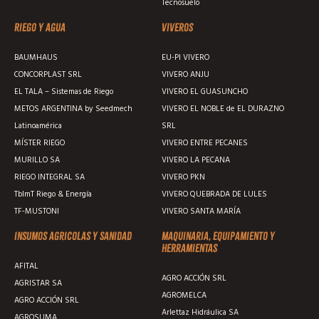
Tecnosuelo
Riego y agua
Viveros
BAUMHAUS
EU-PI VIVERO
CONCORPLAST SRL
VIVERO ANJU
EL TALA – Sistemas de Riego
VIVERO EL GUASUNCHO
METOS ARGENTINA by Seedmech
VIVERO EL NOBLE de EL DURAZNO
Latinoamérica
SRL
MÍSTER RIEGO
VIVERO ENTRE PECANES
MURILLO SA
VIVERO LA PECANA
RIEGO INTEGRAL SA
VIVERO PKN
TblmT Riego & Energía
VIVERO QUEBRADA DE LULES
TF-MUSTONI
VIVERO SANTA MARÍA
Insumos agricolas y sanidad
Maquinaria, equipamiento y
herramientas
AFITAL
AGRO ACCIÓN SRL
AGRISTAR SA
AGROMELCA
AGRO ACCIÓN SRL
Arlettaz Hidráulica SA
AGROSUMA