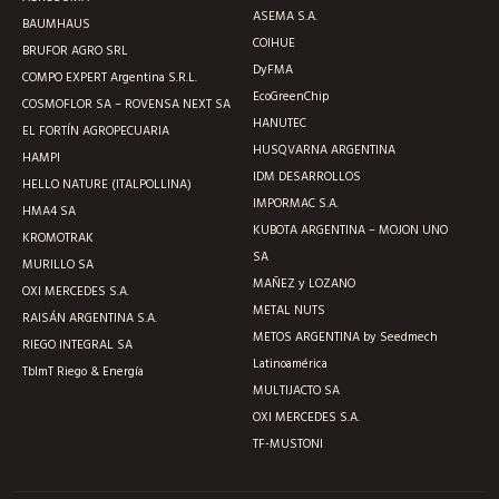
ASEMA S.A.
BAUMHAUS
COIHUE
BRUFOR AGRO SRL
DyFMA
COMPO EXPERT Argentina S.R.L.
EcoGreenChip
COSMOFLOR SA – ROVENSA NEXT SA
HANUTEC
EL FORTÍN AGROPECUARIA
HUSQVARNA ARGENTINA
HAMPI
IDM DESARROLLOS
HELLO NATURE (ITALPOLLINA)
IMPORMAC S.A.
HMA4 SA
KUBOTA ARGENTINA – MOJON UNO
KROMOTRAK
SA
MURILLO SA
MAÑEZ y LOZANO
OXI MERCEDES S.A.
METAL NUTS
RAISÁN ARGENTINA S.A.
METOS ARGENTINA by Seedmech
RIEGO INTEGRAL SA
Latinoamérica
TblmT Riego & Energía
MULTIJACTO SA
OXI MERCEDES S.A.
TF-MUSTONI