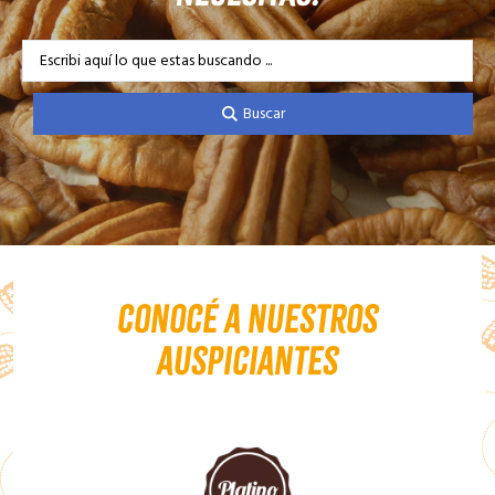
S
e
a
Buscar
r
c
h
.
.
.
Conocé a nuestros
auspiciantes