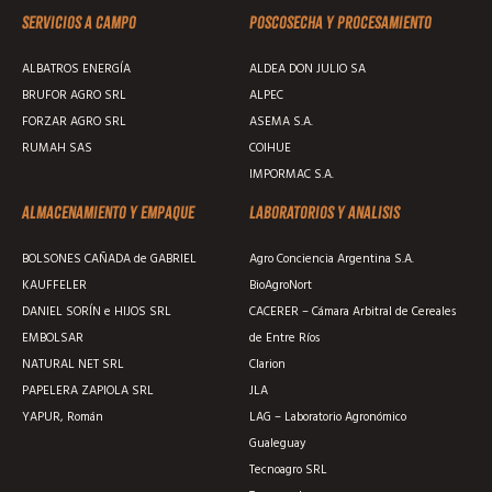
Servicios a campo
Poscosecha y procesamiento
ALBATROS ENERGÍA
ALDEA DON JULIO SA
BRUFOR AGRO SRL
ALPEC
FORZAR AGRO SRL
ASEMA S.A.
RUMAH SAS
COIHUE
IMPORMAC S.A.
Almacenamiento y empaque
Laboratorios y analisis
BOLSONES CAÑADA de GABRIEL
Agro Conciencia Argentina S.A.
KAUFFELER
BioAgroNort
DANIEL SORÍN e HIJOS SRL
CACERER – Cámara Arbitral de Cereales
EMBOLSAR
de Entre Ríos
NATURAL NET SRL
Clarion
PAPELERA ZAPIOLA SRL
JLA
YAPUR, Román
LAG – Laboratorio Agronómico
Gualeguay
Tecnoagro SRL